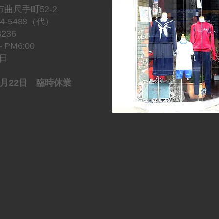
曲尺手町52-2
4-5488
（代）
236
M6:00
日
1月22日 臨時休業